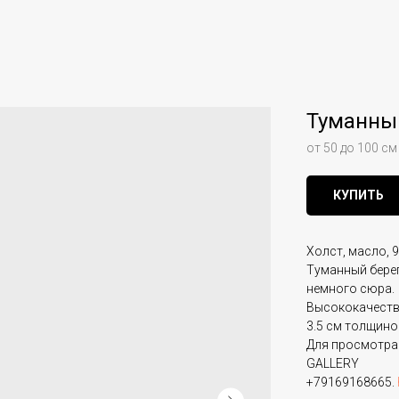
Туманны
от 50 до 100 см
КУПИТЬ
Холст, масло, 9
Туманный бере
немного сюра.
Высококачеств
3.5 см толщино
Для просмотра
GALLERY
+79169168665.