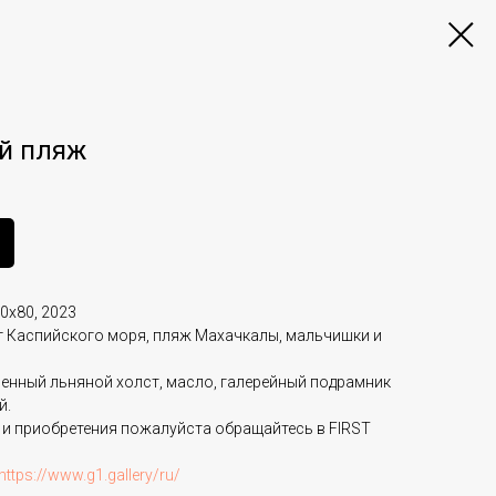
й пляж
0х80, 2023
г Каспийского моря, пляж Махачкалы, мальчишки и
енный льняной холст, масло, галерейный подрамник
й.
 и приобретения пожалуйста обращайтесь в FIRST
https://www.g1.gallery/ru/