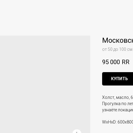
Московс
от 50 до 100 см
95 000
RR
КУПИТЬ
Холст, масло, 6
Прогулка по ле
узнаёте локаци
WxHxD: 600x80