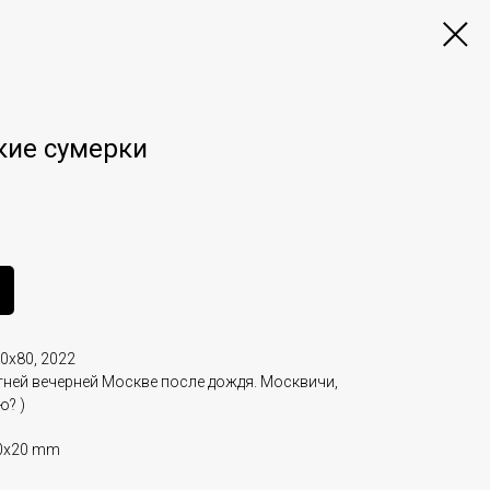
кие сумерки
0х80, 2022
тней вечерней Москве после дождя. Москвичи,
ю? )
0x20 mm