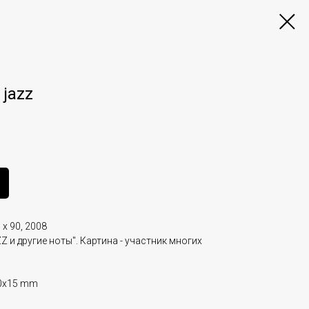
 jazz
 x 90, 2008
Z и другие ноты". Картина - участник многих
0x15 mm