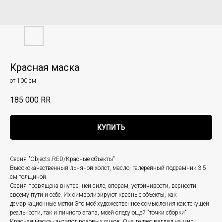
Красная маска
от 100 см
185 000
RR
КУПИТЬ
Серия "Objects.RED/Красные объекты"
Высококачественный льняной холст, масло, галерейный подрамник 3.5
см толщиной.
Серия посвящена внутренней силе, опорам, устойчивости, верности
своему пути и себе. Их символизируют красные объекты, как
демаркационные метки Это моё художественное осмысления как текущей
реальности, так и личного этапа, моей следующей "точки сборки"
Красная маска - антипод розовых очков. Она делает взгляд на мир