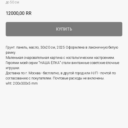
до 50 см
12000,00
RR
КУПИТЬ
Грунт. панель, масло, 30х20 см, 2025 Оформлена в лаконичную белую
рамку.
Маленькая очаровательная картина с ностальгическим настроением.
Героями моей серии "НАША ЁЛКА" стали винтажные советские ёлочные
игрушки.
Доставка по г. Москва - бесплатно, в другой город или Н/П - почтой по
согласованию с покупателем. Почтовые расходы не включены.
wht: 200x300x5 mm