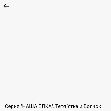
Серия "НАША ЁЛКА". Тётя Утка и Волчок