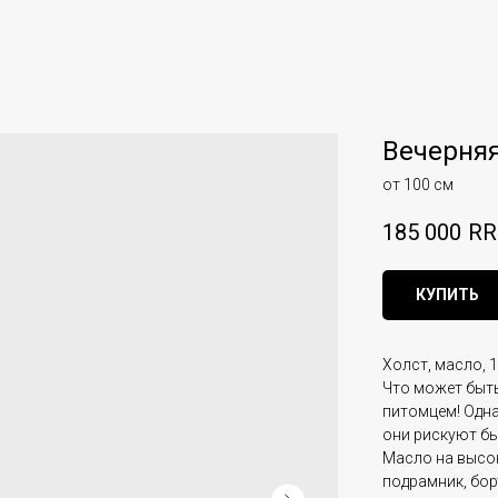
Вечерняя
от 100 см
185 000
RR
КУПИТЬ
Холст, масло, 
Что может быт
питомцем! Одн
они рискуют б
Масло на высо
подрамник, бор