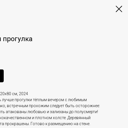
 прогулка
120х80 см, 2024
ь лучше прогулки тёплым вечером с любимым
ако, встречным прохожим следует быть осторожнее:
ыть атакованы любовью и зализаны до полусмерти!
кокачественном и плотном холсте. Деревянный
та прокрашены. Готово к размещению на стене.