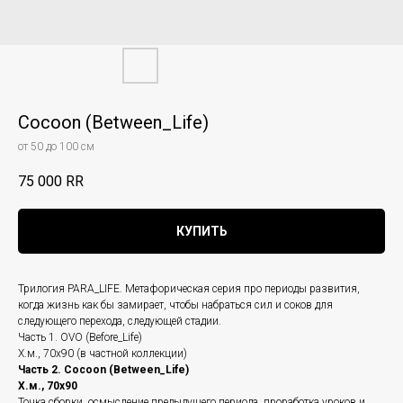
Cocoon (Between_Life)
от 50 до 100 см
75 000
RR
КУПИТЬ
Трилогия PARA_LIFE. Метафорическая серия про периоды развития,
когда жизнь как бы замирает, чтобы набраться сил и соков для
следующего перехода, следующей стадии.
Часть 1. OVO (Before_Life)
Х.м., 70х90 (в частной коллекции)
Часть 2. Cocoon (Between_Life)
Х.м., 70х90
Точка сборки, осмысление предыдущего периода, проработка уроков и