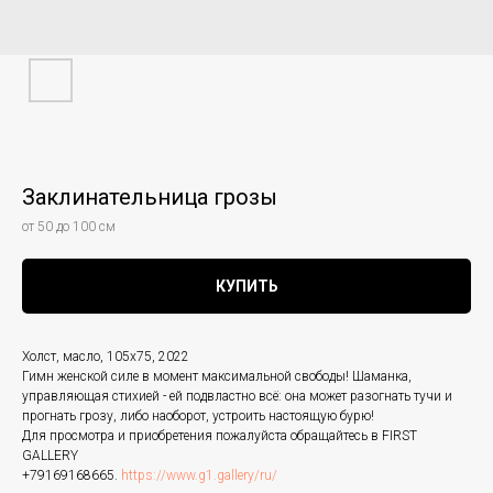
Заклинательница грозы
от 50 до 100 см
КУПИТЬ
Холст, масло, 105х75, 2022
Гимн женской силе в момент максимальной свободы! Шаманка,
управляющая стихией - ей подвластно всё: она может разогнать тучи и
прогнать грозу, либо наоборот, устроить настоящую бурю!
Для просмотра и приобретения пожалуйста обращайтесь в FIRST
GALLERY
+79169168665.
https://www.g1.gallery/ru/