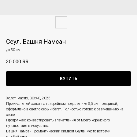
Сеул. Башня Намсан
до 50 см
30 000
RR
КУПИТЬ
Холст, масло, 30х40, 2025
Премиальный холст на галерейном подрамнике 3,5 см. толщиной,
оформлено в светло-серый багет. Полностью готово к размещению на
стене
Продолжаю конвертировать впечатления от моего корейского
путешествия в искусство.
Башня Намсан - романтический символ Сеула, место встречи
влюблённых.